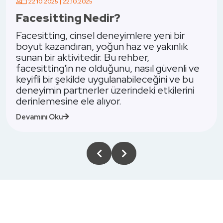
22.10.2025 | 22.10.2025
22.
cesitting Nedir?
Rim
cesitting, cinsel deneyimlere yeni bir
yut kazandıran, yoğun haz ve yakınlık
Rimm
an bir aktivitedir. Bu rehber,
zeng
esitting'in ne olduğunu, nasıl güvenli ve
iste
ifli bir şekilde uygulanabileceğini ve bu
Gene
neyimin partnerler üzerindeki etkilerini
eyle
rinlemesine ele alıyor.
odak