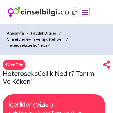
Anasayfa
Faydalı Bilgiler
Cinsel Deneyim Ve İlişki Rehberi
Heteroseksüellik Nedir?
Geri Dön
Heteroseksüellik Nedir? Tanımı
Ve Kökeni
İçerikler 
(Gizle-)
Heteroseksüelliğin Tanımı ve Kökeni