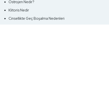
Östrojen Nedir?
Klitoris Nedir
Cinsellikte Geç Boşalma Nedenleri
Ereksiyon Sorunu Nedir
Erektil Disfonksiyon Nedir
Regl Öncesi Sivilce Neden Çıkar?
Cinsel İlişki Sonrası Kanama
Vajinal Kuruluk İle Başa Çıkma Yolları
Kegel Egzersizi Tüyoları
Korunma
Prezervatif Yırtılırsa Ne Yapılmalı?
Vajinada Kalan Prezervatif Nasıl Çıkarılır?
Prezervatif Kondom Boyutları Nasıl Seçilir?