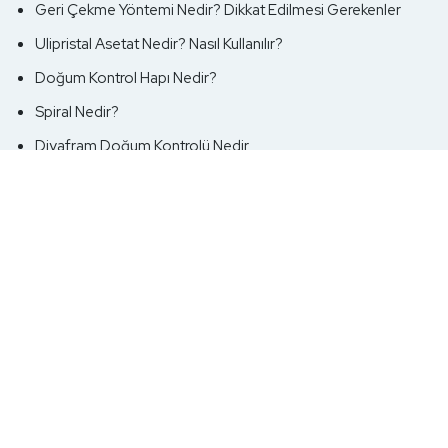
Geri Çekme Yöntemi Nedir? Dikkat Edilmesi Gerekenler
Ulipristal Asetat Nedir? Nasıl Kullanılır?
Doğum Kontrol Hapı Nedir?
Spiral Nedir?
Diyafram Doğum Kontrolü Nedir
Kontrasepsiyon Nedir?
HPV Aşısı Nedir, Neden Yapılır?
HIV Nedir? HIV Belirtileri Nelerdir?
Cinsel Yolla Bulaşan Hastalıklar Nelerdir?
CİNSEL DENEYİM VE İLİŞKİ REHBERİ
BDSM Nedir?
Orgy Nedir?
Threesome Nedir?