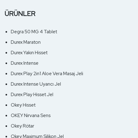
ÜRÜNLER
Degra 50 MG 4 Tablet
Durex Maraton
Durex Yakın Hisset
Durex Intense
Durex Play 2in1 Aloe Vera Masaj Jeli
Durex Intense Uyarıcı Jel
Durex Play Hisset Jel
Okey Hisset
OKEY Nirvana Sens
Okey Rötar
Okey Maximum Silikon Jel