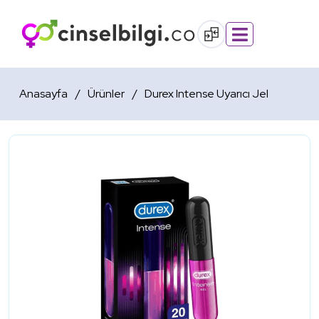
Anasayfa
Ürünler
Durex Intense Uyarıcı Jel
Okey Maksimum Kayganlastirici Jel