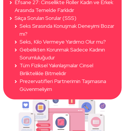
Efsane 27: Cinsellikte Roller Kadın ve Erkek
Arasında Temelde Farklıdır
Sıkça Sorulan Sorular (SSS)
Seks Sırasında Konuşmak Deneyimi Bozar
mı?
Seks, Kilo Vermeye Yardımcı Olur mu?
Gebelikten Korunmak Sadece Kadının
Sorumluluğudur
Tüm Fiziksel Yakınlaşmalar Cinsel
Birliktelikle Bitmelidir
Prezervatifleri Partnerimin Taşımasına
Güvenmeliyim