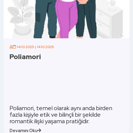
06.10.2025 | 06.10.2025
Cinsel Enerji Nedir?
Cinsel enerji, insan yaşamı
ynı anda birden
dinamiği olarak, sadece fiz
i bir şekilde
veya üreme içgüdüsünden
iğidir.
fazlasını ifade eder.