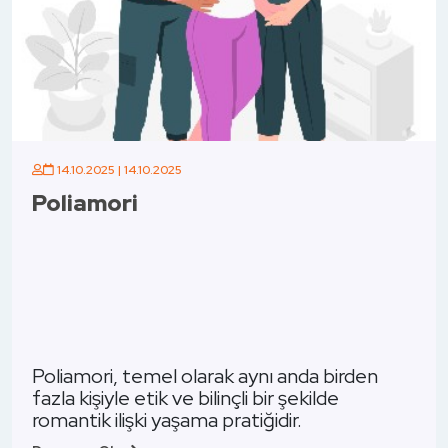
06.10.2025 | 06.10.2025
Cinsel Enerji Nedi
Cinsel enerji, insan ya
rak aynı anda birden
dinamiği olarak, sadec
linçli bir şekilde
veya üreme içgüdüsü
 pratiğidir.
fazlasını ifade eder.