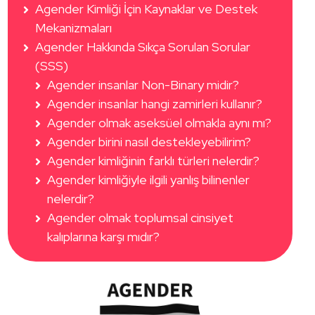
Agender Kimliği İçin Kaynaklar ve Destek
Mekanizmaları
Agender Hakkında Sıkça Sorulan Sorular
(SSS)
Agender insanlar Non-Binary midir?
Agender insanlar hangi zamirleri kullanır?
Agender olmak aseksüel olmakla aynı mı?
Agender birini nasıl destekleyebilirim?
Agender kimliğinin farklı türleri nelerdir?
Agender kimliğiyle ilgili yanlış bilinenler
nelerdir?
Agender olmak toplumsal cinsiyet
kalıplarına karşı mıdır?