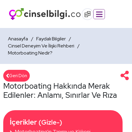
Anasayfa
Faydalı Bilgiler
Cinsel Deneyim Ve İlişki Rehberi
Motorboating Nedir?
Geri Dön
Motorboating Hakkında Merak
Edilenler: Anlamı, Sınırlar Ve Rıza
İçerikler 
(Gizle-)
Motorboating'in Tanımı ve Kökeni