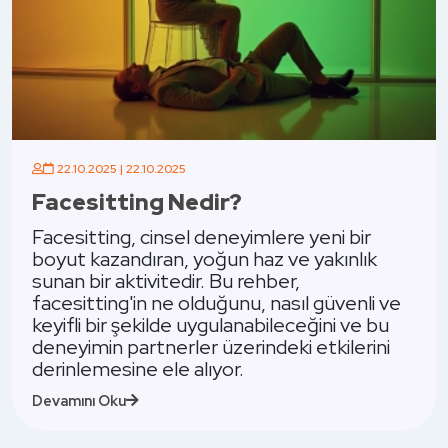
22.10.2025 | 22.10.2025
?
Rimming Nedir?
yimlere yeni bir
 haz ve yakınlık
Rimming, cinsel deneyiml
 rehber,
zenginleştirmek ve farkl
nu, nasıl güvenli ve
isteyenler için merak uyand
anabileceğini ve bu
Genellikle "analingus" olar
rindeki etkilerini
eylem, dil veya dudakları
.
odaklanmasıyla gerçekleşi